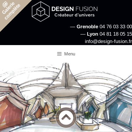
Aller
Galerie
complète
au
contenu
—
Grenoble
04 76 03 33 00
—
Lyon
04 81 18 05 15
info@design-fusion.fr
Menu