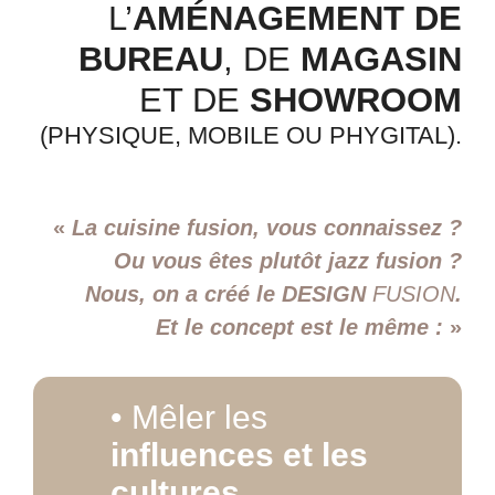
L’
AMÉNAGEMENT DE
BUREAU
, DE
MAGASIN
ET DE
SHOWROOM
(PHYSIQUE, MOBILE OU PHYGITAL).
«
La cuisine fusion, vous connaissez ?
Ou vous êtes plutôt jazz fusion ?
Nous, on a créé le DESIGN
FUSION
.
Et le concept est le même :
»
• Mêler les
influences et les
cultures